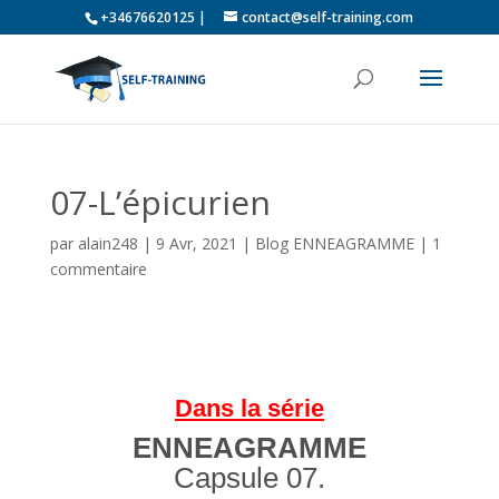
+34676620125 |
contact@self-training.com
07-L’épicurien
par
alain248
|
9 Avr, 2021
|
Blog ENNEAGRAMME
|
1
commentaire
Dans la série
ENNEAGRAMME
Capsule 07.