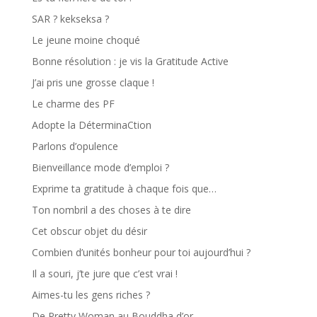
SAR ? kekseksa ?
Le jeune moine choqué
Bonne résolution : je vis la Gratitude Active
J’ai pris une grosse claque !
Le charme des PF
Adopte la DéterminaCtion
Parlons d’opulence
Bienveillance mode d’emploi ?
Exprime ta gratitude à chaque fois que…
Ton nombril a des choses à te dire
Cet obscur objet du désir
Combien d’unités bonheur pour toi aujourd’hui ?
Il a souri, j’te jure que c’est vrai !
Aimes-tu les gens riches ?
De Pretty Woman au Bouddha d’or