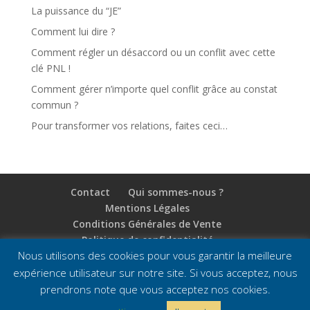
La puissance du “JE”
Comment lui dire ?
Comment régler un désaccord ou un conflit avec cette
clé PNL !
Comment gérer n’importe quel conflit grâce au constat
commun ?
Pour transformer vos relations, faites ceci…
Contact
Qui sommes-nous ?
Mentions Légales
Conditions Générales de Vente
Politique de confidentialité
Nous utilisons des cookies pour vous garantir la meilleure
expérience utilisateur sur notre site. Si vous acceptez, nous
prendrons note que vous acceptez nos cookies.
Portail de la Réussite
&
Self-Training
propulsé par