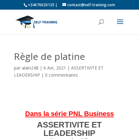
+34676620125 |
contact@self-training.com
Règle de platine
par
alain248
|
6 Avr, 2021
|
ASSERTIVITE ET
LEADERSHIP
|
0 commentaires
Dans la série PNL Business
ASSERTIVITE ET
LEADERSHIP