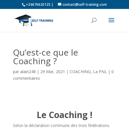
+34676620125 |
contact@self-training.com
Qu’est-ce que le
Coaching ?
par
alain248
|
29 Mar, 2021
|
COACHING
,
La PNL
|
0
commentaires
Le Coaching !
Selon la déclaration commune des trois fédérations